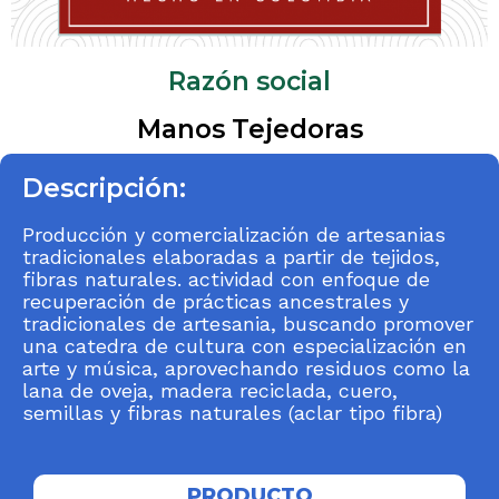
Razón social
Manos Tejedoras
Descripción:
Producción y comercialización de artesanias
tradicionales elaboradas a partir de tejidos,
fibras naturales. actividad con enfoque de
recuperación de prácticas ancestrales y
tradicionales de artesania, buscando promover
una catedra de cultura con especialización en
arte y música, aprovechando residuos como la
lana de oveja, madera reciclada, cuero,
semillas y fibras naturales (aclar tipo fibra)
PRODUCTO