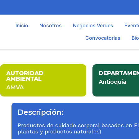
Inicio
Nosotros
Negocios Verdes
Event
Convocatorias
Bi
AUTORIDAD
DEPARTAME
AMBIENTAL
Antioquia
AMVA
Descripción:
Productos de cuidado corporal basados en Fit
plantas y productos naturales)