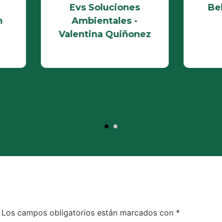
Evs Soluciones
Bebidas Lejayim
Ambientales -
S.A.S
alentina Quiñonez
Los campos obligatorios están marcados con
*