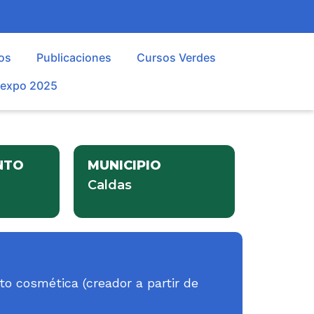
os
Publicaciones
Cursos Verdes
oexpo 2025
NTO
MUNICIPIO
Caldas
o cosmética (creador a partir de