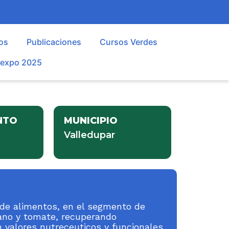
os
Publicaciones
Cursos Verdes
oexpo 2025
NTO
MUNICIPIO
Valledupar
 de alimentos, en el segmento de
ano y tomate, recuperando
n valores nutreceuticos y funcionales