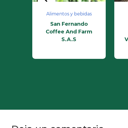
enible
Alimentos y bebidas
 S.As.
San Fernando
Coffee And Farm
S.A.S
V