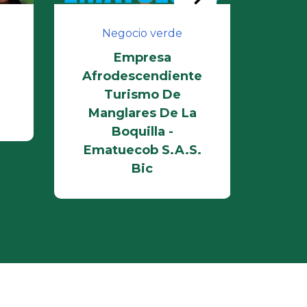
Negocio verde
N
Empresa
Alte
Afrodescendiente
Cart
Turismo De
Manglares De La
Boquilla -
Ematuecob S.A.S.
Bic