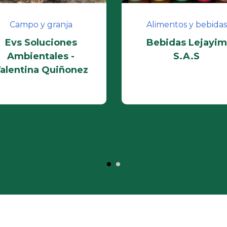
Campo y granja
Alimentos y bebidas
Evs Soluciones
Bebidas Lejayim
Ambientales -
S.A.S
alentina Quiñonez