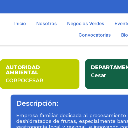
Inicio
Nosotros
Negocios Verdes
Event
Convocatorias
Bi
AUTORIDAD
DEPARTAME
AMBIENTAL
Cesar
CORPOCESAR
Descripción:
Empresa familiar dedicada al procesamiento
deshidratados de frutas, especialmente ban
gastronomía local y regional, e innovando co