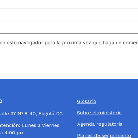
 en este navegador para la próxima vez que haga un comen
o
Glosario
Sobre el ministerio
Calle 37 Nº 8-40, Bogotá DC
Agenda regulatoria
atención: Lunes a Viernes
 a 4:00 pm.
Planes de seguimiento