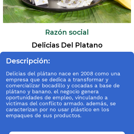
Razón social
Delicias Del Platano
Descripción:
Delicias del plátano nace en 2008 como una
empresa que se dedica a transformar y
comercializar bocadillo y cocadas a base de
plátano y banano. el negocio genera
oportunidades de empleo, vinculando a
víctimas del conflicto armado. además, se
caracterizan por no usar plástico en los
empaques de sus productos.