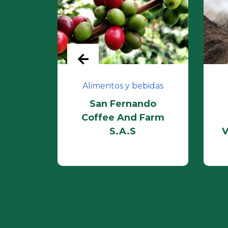
enible
Alimentos y bebidas
 S.As.
San Fernando
Coffee And Farm
S.A.S
V