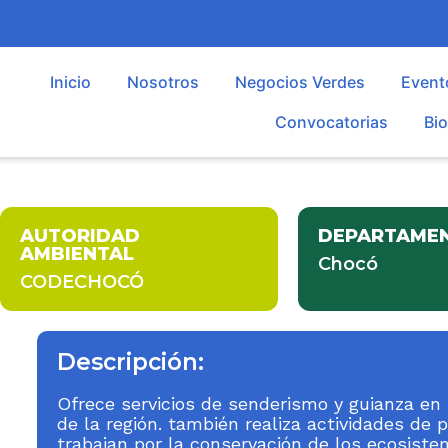
Inicio
Nosotros
Negocios Verdes
Event
Convocatorias
Bi
AUTORIDAD
DEPARTAME
AMBIENTAL
Chocó
CODECHOCÓ
Descripción:
Ofrece servicios de senderismo y guianza en 
de la región. también realiza actividades de 
trabajan por la conservación de los ecosiste