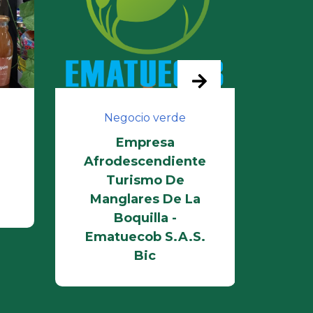
Negocio verde
N
Empresa
Alte
Afrodescendiente
Cart
Turismo De
Manglares De La
Boquilla -
Ematuecob S.A.S.
Bic