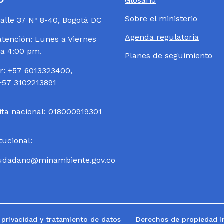
Glosario
Sobre el ministerio
Calle 37 Nº 8-40, Bogotá DC
Agenda regulatoria
atención: Lunes a Viernes
 a 4:00 pm.
Planes de seguimiento
: +57 6013323400,
+57 3102213891
ita nacional: 018000919301
itucional:
ciudadano@minambiente.gov.co
e privacidad y tratamiento de datos
Derechos de propiedad in