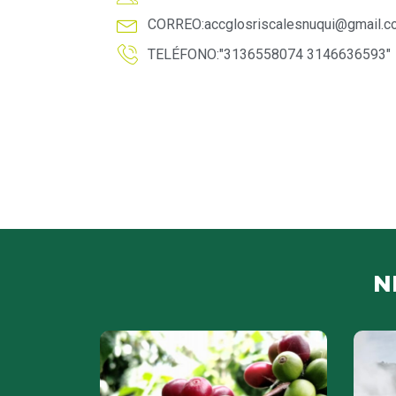
CORREO:
accglosriscalesnuqui@gmail.
TELÉFONO:"3136558074 3146636593"
N