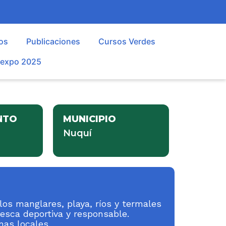
os
Publicaciones
Cursos Verdes
oexpo 2025
NTO
MUNICIPIO
Nuquí
los manglares, playa, ríos y termales
pesca deportiva y responsable.
mas locales.