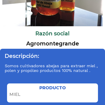
Razón social
Agromontegrande
Descripción:
Somos cultivadores abejas para extraer miel ,
polen y propóleo productos 100% natural .
PRODUCTO
MIEL