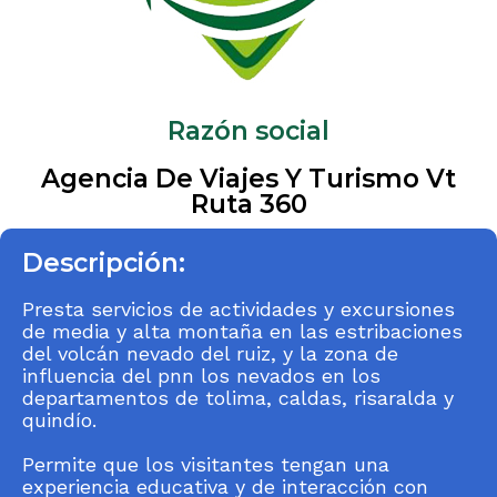
Razón social
Agencia De Viajes Y Turismo Vt
Ruta 360
Descripción:
Presta servicios de actividades y excursiones
de media y alta montaña en las estribaciones
del volcán nevado del ruiz, y la zona de
influencia del pnn los nevados en los
departamentos de tolima, caldas, risaralda y
quindío.
Permite que los visitantes tengan una
experiencia educativa y de interacción con