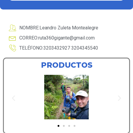
NOMBRE:Leandro Zuleta Montealegre
CORREO:
ruta360gigante@gmail.com
TELÉFONO:3203432927 3204345540
PRODUCTOS