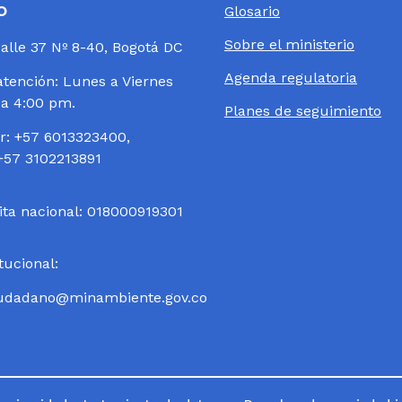
o
Glosario
Sobre el ministerio
Calle 37 Nº 8-40, Bogotá DC
Agenda regulatoria
atención: Lunes a Viernes
 a 4:00 pm.
Planes de seguimiento
: +57 6013323400,
+57 3102213891
ita nacional: 018000919301
itucional:
ciudadano@minambiente.gov.co