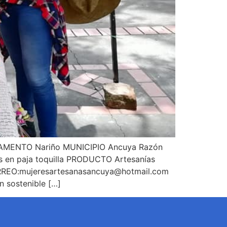
MENTO Nariño MUNICIPIO Ancuya Razón
os en paja toquilla PRODUCTO Artesanías
RREO:
mujeresartesanasancuya@hotmail.com
sostenible […]